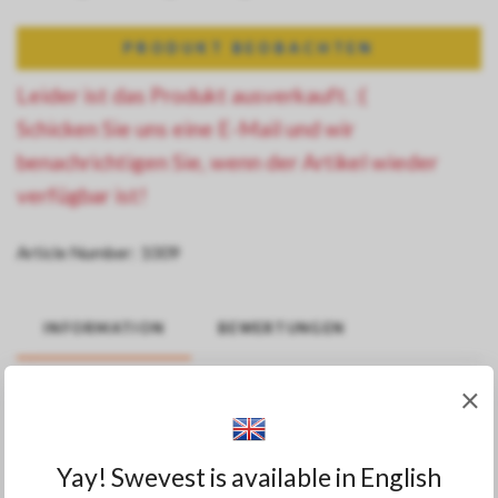
PRODUKT BEOBACHTEN
Leider ist das Produkt ausverkauft. :(
Schicken Sie uns eine E-Mail und wir
benachrichtigen Sie, wenn der Artikel wieder
verfügbar ist!
Article Number:
1009
INFORMATION
BEWERTUNGEN
×
2 st, ett par krokar/ hakar till hängslen eller om
du vill göra en egen dangler till handskar etc!
Yay! Swevest is available in English