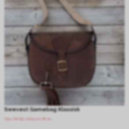
Swevest Gamebag Klassisk
Ups, fertig, schau es dir an