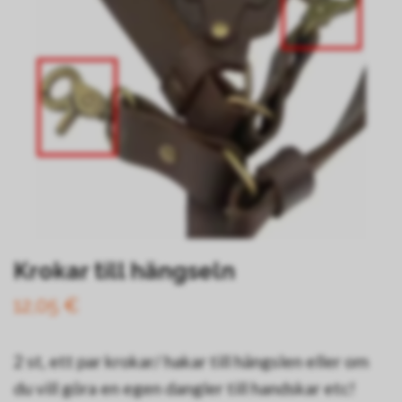
Krokar till hängseln
12,05 €
2 st, ett par krokar/ hakar till hängslen eller om
du vill göra en egen dangler till handskar etc!