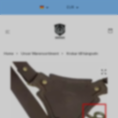
EUR
Home
Unser Warensortiment
Krokar till hängseln