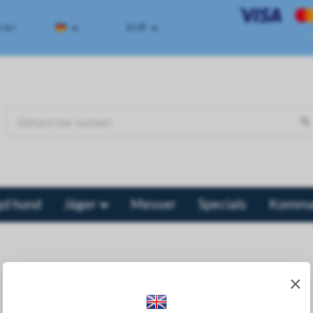
</a>
EUR
gd hund
Jäger
Messer
Specials
Komman
×
Ihr Warenkorb