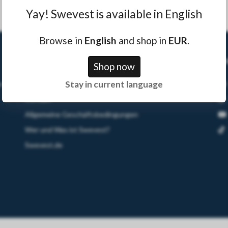
Yay! Swevest is available in English
Browse in
English
and shop in
EUR
.
Weiterlesen
S
Shop now
Stay in current language
r
Frågor & Svar
Kontakt
Allgemeine Geschäftsbedingungen
Wer und Was ist Swevest?
Swevest.de