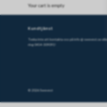
Your cart is empty
Kundtjänst
Tveka inte att kontakta oss på info @ swevest.se elle
ring 0454-309091!
© 2026 Swevest