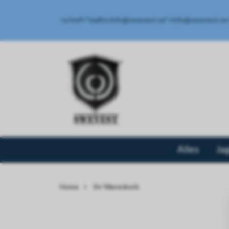
<a href="mailto:
info@swevest.se
">
info@swevest.se
Alles
Ja
Home
Ihr Warenkorb