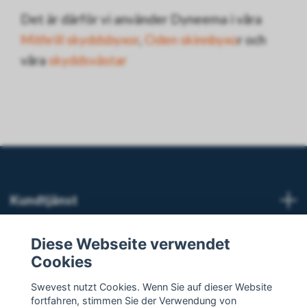
Det är därför vi använder Dyneema i våra
Mithrill skyddsbyxor
,
Oden skinnbyxo
r och
våra
skyddsvästar
Kundtjänst
Weiterlesen
Diese Webseite verwendet
Cookies
Social Media
Swevest nutzt Cookies. Wenn Sie auf dieser Website
fortfahren, stimmen Sie der Verwendung von