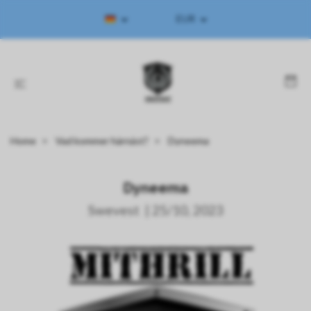
EUR
Home
Vad kommer härnäst?
Dyneema
Dyneema
Swevest
|
25/10, 2023