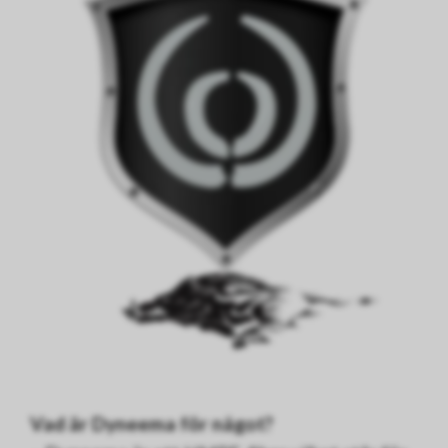
Vad är Dyneema för något?