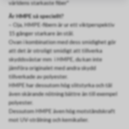
världens starkaste fiber"
Är HMPE så speciellt?
– Oja, HMPE-fibern är ur ett viktperspektiv
15 gånger starkare än stål.
Ovan i kombination med dess smidighet gör
att det är otroligt smidigt att tillverka
skyddsvästar mm i HMPE, du kan inte
jämföra originalet med andra skydd
tillverkade av polyester.
HMPE har dessutom hög slitstyrka och tål
även skärande nötning bättre än till exempel
polyester.
Dessutom HMPE även hög motståndskraft
mot UV-strålning och kemikalier.