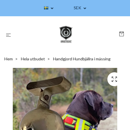
SEK
Hem
Hela utbudet
Handgjord Hundbjällra i mässing