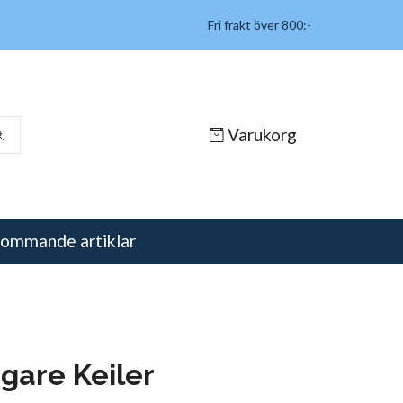
Fri frakt över 800:-
Varukorg
ommande artiklar
agare Keiler