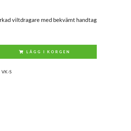
erkad viltdragare med bekvämt handtag
LÄGG I KORGEN
:
VK-S