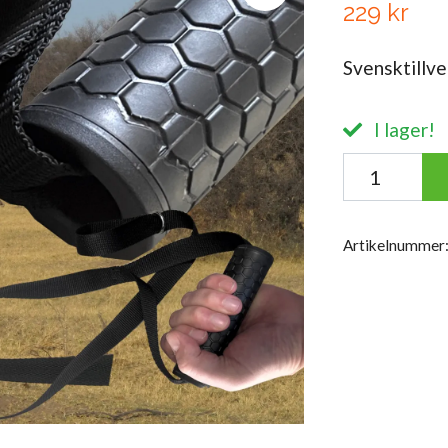
229 kr
Svensktillv
I lager!
Artikelnummer