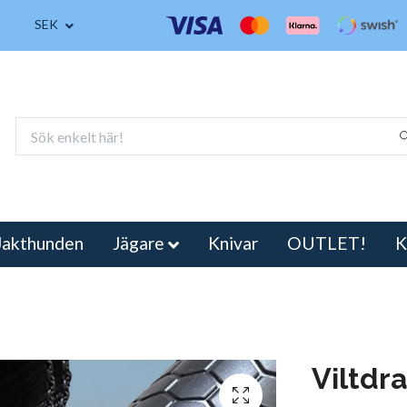
SEK
Jakthunden
Jägare
Knivar
OUTLET!
K
Viltdr