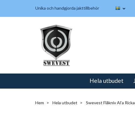
Unika och handgjorda jakttillbehör
Hela utbudet
Hem
Hela utbudet
Swevest Flåkniv Al’a Ricka