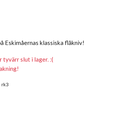
på Eskimåernas klassiska flåkniv!
tyvärr slut i lager. :(
akning!
:
rk3