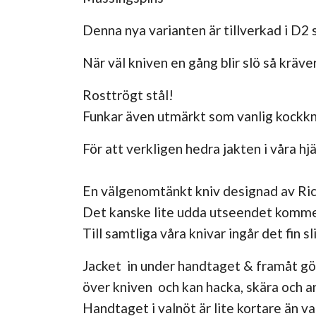
Denna nya varianten är tillverkad i D2 s
När väl kniven en gång blir slö så kräver
Rosttrögt stål!
Funkar även utmärkt som vanlig kockkn
För att verkligen hedra jakten i våra hj
En välgenomtänkt kniv designad av Ric
Det kanske lite udda utseendet kommer 
Till samtliga våra knivar ingår det fin sl
Jacket in under handtaget & framåt gör
över kniven och kan hacka, skära och a
Handtaget i valnöt är lite kortare än v