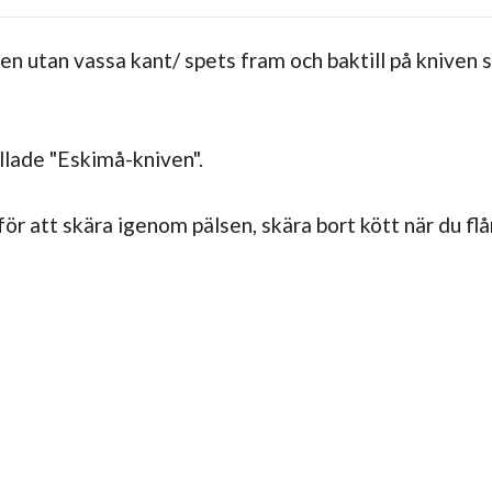
utan vassa kant/ spets fram och baktill på kniven som
llade "Eskimå-kniven".
r att skära igenom pälsen, skära bort kött när du flår