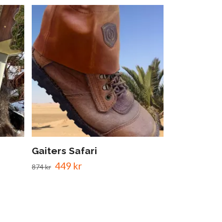
Bältesfick
289 kr
Gaiters Safari
449 kr
874 kr