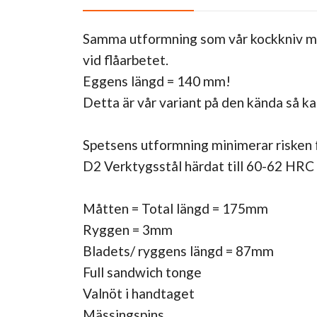
Samma utformning som vår kockkniv men 
vid flåarbetet.
Eggens längd = 140 mm!
Detta är vår variant på den kända så ka
Spetsens utformning minimerar risken fö
D2 Verktygsstål härdat till 60-62 HRC
Måtten = Total längd = 175mm
Ryggen = 3mm
Bladets/ ryggens längd = 87mm
Full sandwich tonge
Valnöt i handtaget
Mässingspins