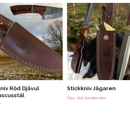
niv Röd Djävul
Stickkniv Jägaren
scusstål
Ops, slut, bevaka den
r