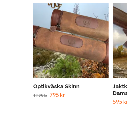
Optikväska Skinn
Jaktk
Dama
795 kr
1 295 kr
595 k