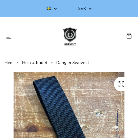
SEK
Hem
Hela utbudet
Dangler Swevest