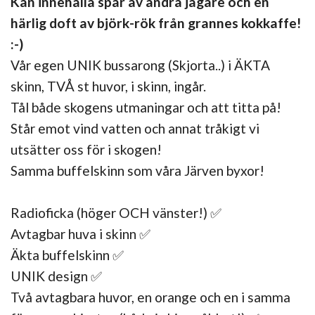
Kan innehålla spår av andra jägare och en
härlig doft av björk-rök från grannes kokkaffe!
:-)
Vår egen UNIK bussarong (Skjorta..) i ÄKTA
skinn, TVÅ st huvor, i skinn, ingår.
Tål både skogens utmaningar och att titta på!
Står emot vind vatten och annat tråkigt vi
utsätter oss för i skogen!
Samma buffelskinn som våra Järven byxor!
Radioficka (höger OCH vänster!) ✅
Avtagbar huva i skinn ✅
Äkta buffelskinn ✅
UNIK design ✅
Två avtagbara huvor, en orange och en i samma