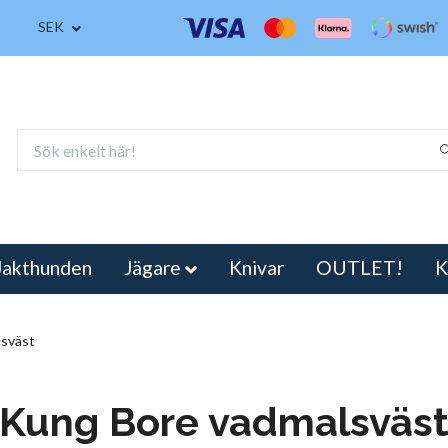
SEK
Jakthunden
Jägare
Knivar
OUTLET!
K
sväst
Kung Bore vadmalsväs