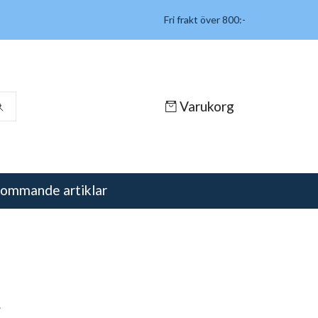
Fri frakt över 800:-
Varukorg
ommande artiklar
t