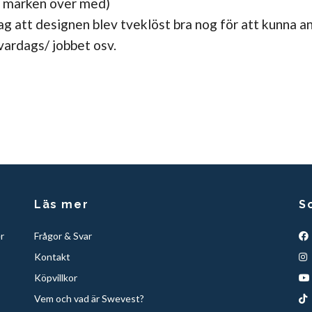
a märken över med)
jag att designen blev tveklöst bra nog för att kunna 
l vardags/ jobbet osv.
Läs mer
S
r
Frågor & Svar
Kontakt
Köpvillkor
Vem och vad är Swevest?