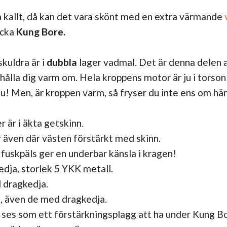
å kallt, då kan det vara skönt med en extra värmande
acka
Kung Bore.
skuldra är i
dubbla
lager vadmal. Det är denna delen
t hålla dig varm om. Hela kroppens motor är ju i torson
du! Men, är kroppen varm, så fryser du inte ens om hä
r är i äkta getskinn.
r även där västen förstärkt med skinn.
fuskpäls ger en underbar känsla i kragen!
dja, storlek 5 YKK metall.
 dragkedja.
m, även de med dragkedja.
ses som ett förstärkningsplagg att ha under Kung Bor