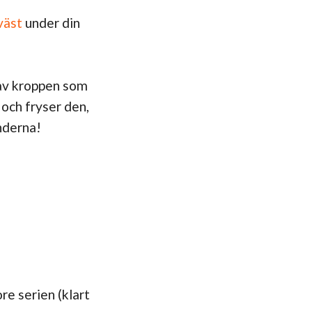
väst
under din
 av kroppen som
 och fryser den,
nderna!
e serien (klart