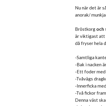
Nu när det är s
anorak/ munkj
Bröstkorg
och
är viktigast at
då fryser hela 
-Samtliga kante
-Bak i nacken ä
-Ett foder med 
-Tvåvägs dragke
-Innerficka med
-Två fickor fra
Denna väst ska 