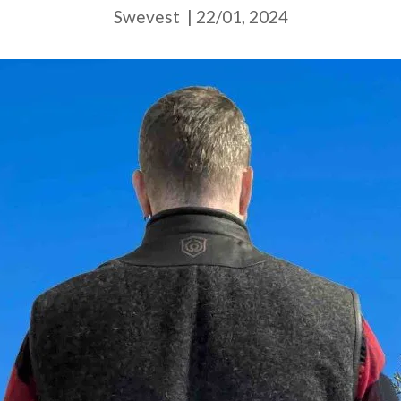
Swevest
|
22/01, 2024