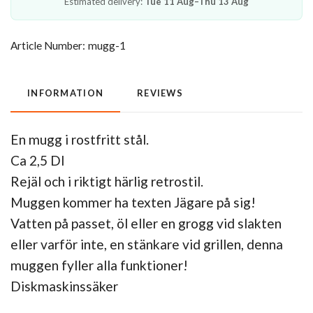
Estimated delivery:
Tue 11 Aug–Thu 13 Aug
Article Number:
mugg-1
INFORMATION
REVIEWS
En mugg i rostfritt stål.
Ca 2,5 Dl
Rejäl och i riktigt härlig retrostil.
Muggen kommer ha texten Jägare på sig!
Vatten på passet, öl eller en grogg vid slakten
eller varför inte, en stänkare vid grillen, denna
muggen fyller alla funktioner!
Diskmaskinssäker